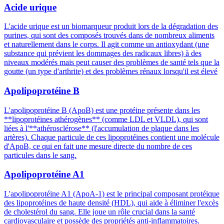
Acide urique
L'acide urique est un biomarqueur produit lors de la dégradation des
purines, qui sont des composés trouvés dans de nombreux aliments
et naturellement dans le corps. Il agit comme un antioxydant (une
substance qui prévient les dommages des radicaux libres) à des
niveaux modérés mais peut causer des problèmes de santé tels que la
goutte (un type d'arthrite) et des problèmes rénaux lorsqu'il est élevé
Apolipoprotéine B
L'apolipoprotéine B (ApoB) est une protéine présente dans les
**lipoprotéines athérogènes** (comme LDL et VLDL), qui sont
liées à l'**athérosclérose** (l'accumulation de plaque dans les
artères). Chaque particule de ces lipoprotéines contient une molécule
d'ApoB, ce qui en fait une mesure directe du nombre de ces
particules dans le sang.
Apolipoprotéine A1
L'apolipoprotéine A1 (ApoA-1) est le principal composant protéique
des lipoprotéines de haute densité (HDL), qui aide à éliminer l'excès
de cholestérol du sang. Elle joue un rôle crucial dans la santé
cardiovasculaire et possède des propriétés anti-inflammatoires.