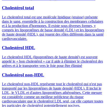
Cholestérol total
Le cholestérol total est une molécule lipidique (graisse) présente
dans le sang, essentielle à la construction des membranes cellulaires
et à la production d'hormones. Il existe sous diverses formes, y
compris les lipoprotéines de basse densité (LDL) et les lipoprotéines
de haute densité (HDL), qui jouent des rôles différents dans la santé
cardiovasculaire.
Cholestérol HDL
Le cholestérol HDL (lipoprotéines de haute densité) est souvent
appelé le « bon cholestérol » car il aide à éliminer le cholestérol des
artères et à le transporter vers le foie pour être éliminé
Cholestérol non-HDL
Le cholestérol non-HDL représente tout le cholestérol qui n'est pas
transporté par les lipoprotéines de haute densité (HDL). Il inclut le
LDL, le VLDL et d'autres lipoprotéines athérogènes. Cette mesure
est considérée comme un meilleur prédicteur du risque
cardiovasculaire que le cholestérol LDL seul, car elle capture toutes
les particules de cholestérol potentiellement nocives.