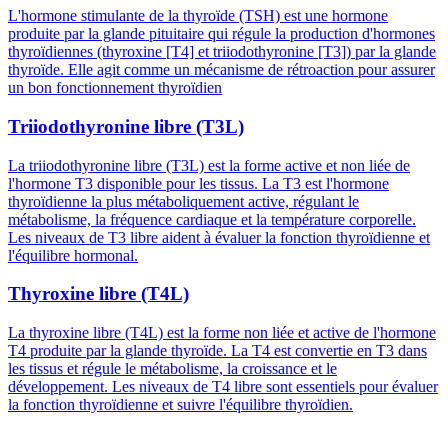
L'hormone stimulante de la thyroïde (TSH) est une hormone
produite par la glande pituitaire qui régule la production d'hormones
thyroïdiennes (thyroxine [T4] et triiodothyronine [T3]) par la glande
thyroïde. Elle agit comme un mécanisme de rétroaction pour assurer
un bon fonctionnement thyroïdien
Triiodothyronine libre (T3L)
La triiodothyronine libre (T3L) est la forme active et non liée de
l'hormone T3 disponible pour les tissus. La T3 est l'hormone
thyroïdienne la plus métaboliquement active, régulant le
métabolisme, la fréquence cardiaque et la température corporelle.
Les niveaux de T3 libre aident à évaluer la fonction thyroïdienne et
l'équilibre hormonal.
Thyroxine libre (T4L)
La thyroxine libre (T4L) est la forme non liée et active de l'hormone
T4 produite par la glande thyroïde. La T4 est convertie en T3 dans
les tissus et régule le métabolisme, la croissance et le
développement. Les niveaux de T4 libre sont essentiels pour évaluer
la fonction thyroïdienne et suivre l'équilibre thyroïdien.